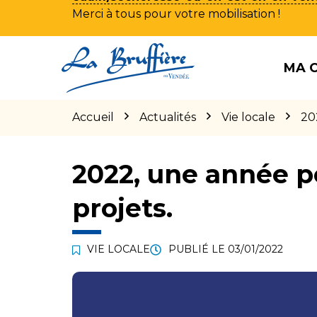
Merci à tous pour votre mobilisation !
Aller
Aller
Aller
à
au
au
MA 
la
contenu
pied
navigation
de
page
Accueil
Actualités
Vie locale
20
2022, une année po
projets.
VIE LOCALE
PUBLIÉ LE
03/01/2022