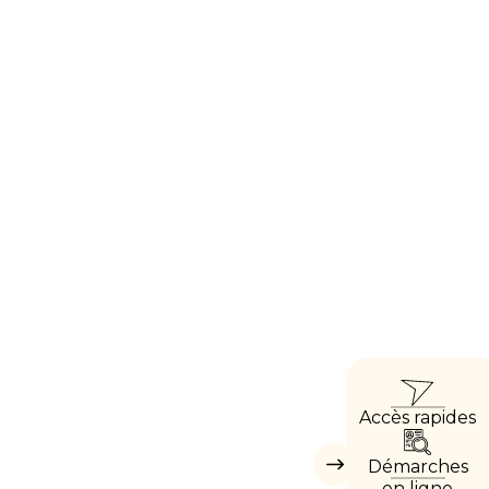
ACCÈ
Accès rapides
DIRE
Démarches
Masquer
les
en ligne