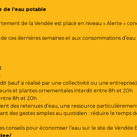
e de l’eau potable
rtement de la Vendée est placé en niveau « Alerte » co
urs de ces dernières semaines et aux consommations d’e
t
t
t (sauf si réalisé par une collectivité ou une entreprise)
leuris et plantes ornementales interdit entre 8h et 20h
 entre 8h et 20h
ent des retenues d’eau, une ressource particulièrement
t des gestes simples au quotidien : réduire le temps de d
les conseils pour économiser l’eau sur le site de
Vendée 
dee/