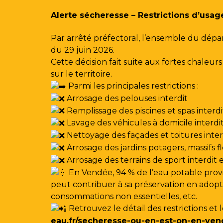
Gestion des traceurs
Alerte sécheresse – Restrictions d’usag
Par arrêté préfectoral, l’ensemble du dépa
du 29 juin 2026.
Cette décision fait suite aux fortes chale
sur le territoire.
Parmi les principales restrictions :
Arrosage des pelouses interdit
Remplissage des piscines et spas interdi
Lavage des véhicules à domicile interdi
Nettoyage des façades et toitures interdi
Arrosage des jardins potagers, massifs f
Arrosage des terrains de sport interdit
En Vendée, 94 % de l’eau potable provi
peut contribuer à sa préservation en adoptan
consommations non essentielles, etc.
Retrouvez le détail des restrictions et 
eau.fr/secheresse-ou-en-est-on-en-ven