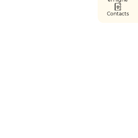
accès
directs
Contacts