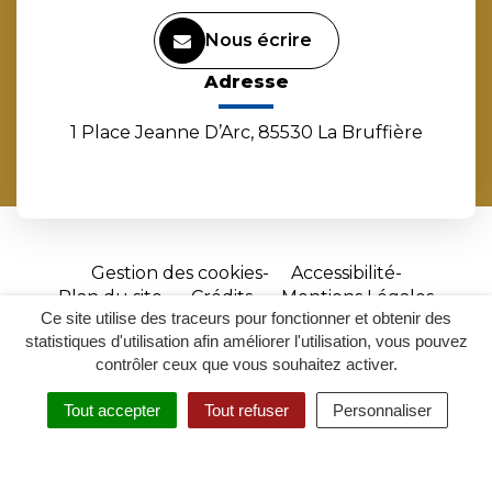
Nous écrire
Adresse
1 Place Jeanne D’Arc, 85530 La Bruffière
Gestion des cookies
Accessibilité
Plan du site
Crédits
Mentions Légales
Ce site utilise des traceurs pour fonctionner et obtenir des
Site
statistiques d'utilisation afin améliorer l'utilisation, vous pouvez
réalisé
contrôler ceux que vous souhaitez activer.
par
Tout accepter
Tout refuser
Personnaliser
Inovagora
MENU
RECHERCHER
ACCESSIBILITÉ
(ouverture
dans
un