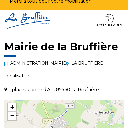
Merci à tous pour votre mobilisation !
Aller
Aller
Aller
à
au
au
la
contenu
pied
ACCÈS RAPIDES
navigation
de
page
Mairie de la Bruffière
ADMINISTRATION
,
MAIRIE
LA BRUFFIÈRE
Localisation :
1, place Jeanne d'Arc 85530 La Bruffière
+
−