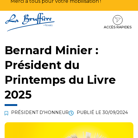
Merci à tous pour votre mobilisation !
Aller
Aller
Aller
à
au
au
la
contenu
pied
ACCÈS RAPIDES
navigation
de
page
Bernard Minier :
Président du
Printemps du Livre
2025
PRÉSIDENT D'HONNEUR
PUBLIÉ LE
30/09/2024