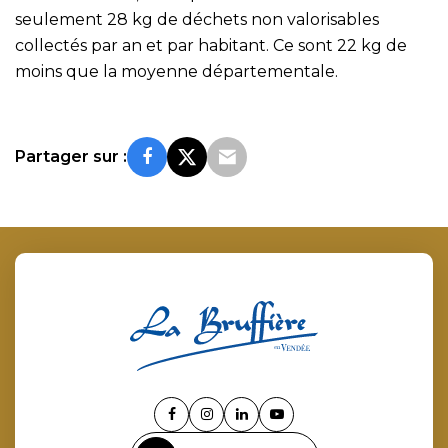
seulement 28 kg de déchets non valorisables
collectés par an et par habitant. Ce sont 22 kg de
moins que la moyenne départementale.
Partager sur :
Lien
Lien
Lien
Lien
vers
vers
vers
vers