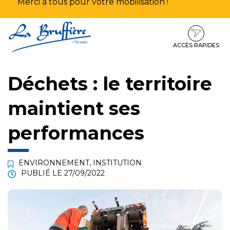
Merci à tous pour votre mobilisation !
Aller
Aller
Aller
à
au
au
la
contenu
pied
ACCÈS RAPIDES
navigation
de
page
Déchets : le territoire
maintient ses
performances
ENVIRONNEMENT
,
INSTITUTION
PUBLIÉ LE
27/09/2022