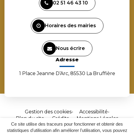
02 51 46 43 10
le
le
le
la
compte
compte
compte
chaîne
Facebook
Instagram
Linkedin
Youtube
Horaires des mairies
Nous écrire
Adresse
1 Place Jeanne D’Arc, 85530 La Bruffière
Gestion des cookies
Accessibilité
Plan du site
Crédits
Mentions Légales
Ce site utilise des traceurs pour fonctionner et obtenir des
Site
statistiques d'utilisation afin améliorer l'utilisation, vous pouvez