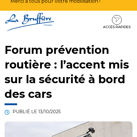
Merci à tous pour votre mobilisation !
Aller
Aller
Aller
à
au
au
la
contenu
pied
ACCÈS RAPIDES
navigation
de
page
Forum prévention
routière : l’accent mis
sur la sécurité à bord
des cars
PUBLIÉ LE
13/10/2025