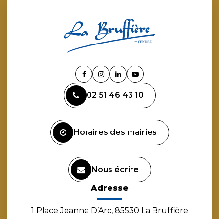
Lien
Lien
Lien
Lien
vers
vers
vers
vers
02 51 46 43 10
le
le
le
la
compte
compte
compte
chaîne
Facebook
Instagram
Linkedin
Youtube
Horaires des mairies
Nous écrire
Adresse
1 Place Jeanne D’Arc, 85530 La Bruffière