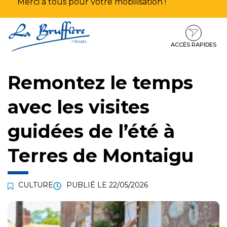
Merci à tous pour votre mobilisation !
Aller
Aller
Aller
à
au
au
la
contenu
pied
ACCÈS RAPIDES
navigation
de
page
Remontez le temps
avec les visites
guidées de l’été à
Terres de Montaigu
CULTURE
PUBLIÉ LE
22/05/2026