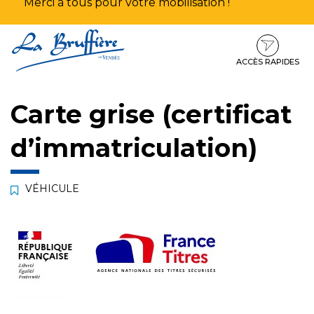
Merci à tous pour votre mobilisation !
Aller
Aller
Aller
à
au
au
la
contenu
pied
ACCÈS RAPIDES
navigation
de
page
Carte grise (certificat
d’immatriculation)
VÉHICULE