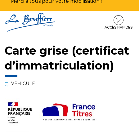
Merci à tous pour votre mobilisation !
Aller
Aller
Aller
à
au
au
la
contenu
pied
ACCÈS RAPIDES
navigation
de
page
Carte grise (certificat
d’immatriculation)
VÉHICULE