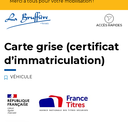
Merci à tous pour votre mobilisation !
Aller
Aller
Aller
à
au
au
la
contenu
pied
ACCÈS RAPIDES
navigation
de
page
Carte grise (certificat
d’immatriculation)
VÉHICULE