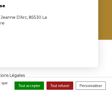
se
e Jeanne D’Arc, 85530 La
ère
ions Légales
x que
Tout accepter
Tout refuser
Personnaliser