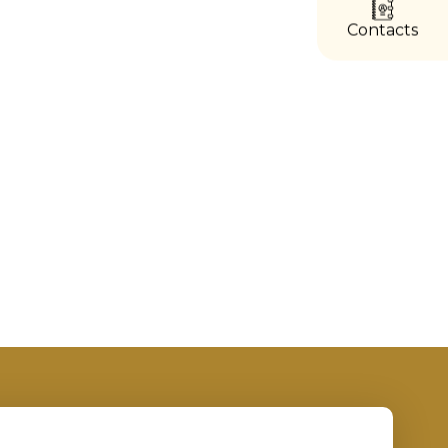
directs
Contacts