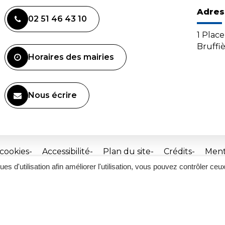
Adres
02 51 46 43 10
1 Plac
Bruffi
Horaires des mairies
Nous écrire
 cookies
Accessibilité
Plan du site
Crédits
Ment
ques d'utilisation afin améliorer l'utilisation, vous pouvez contrôler ceu
Site
réalisé
par
Inovagora
(ouverture