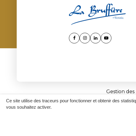
Lien
Lien
Lien
Lien
vers
vers
vers
vers
le
le
le
la
compte
compte
compte
chaîne
Facebook
Instagram
Linkedin
Youtube
Gestion des
Ce site utilise des traceurs pour fonctionner et obtenir des statisti
vous souhaitez activer.