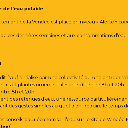
e de l’eau potable
rtement de la Vendée est placé en niveau « Alerte » co
urs de ces dernières semaines et aux consommations d’e
t
t
t (sauf si réalisé par une collectivité ou une entreprise)
leuris et plantes ornementales interdit entre 8h et 20h
 entre 8h et 20h
ent des retenues d’eau, une ressource particulièrement
t des gestes simples au quotidien : réduire le temps de d
les conseils pour économiser l’eau sur le site de
Vendée 
dee/