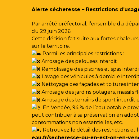
Gestion des traceurs
Alerte sécheresse – Restrictions d’usag
Par arrêté préfectoral, l’ensemble du dépa
du 29 juin 2026.
Cette décision fait suite aux fortes chale
sur le territoire.
Parmi les principales restrictions :
Arrosage des pelouses interdit
Remplissage des piscines et spas interdi
Lavage des véhicules à domicile interdi
Nettoyage des façades et toitures interdi
Arrosage des jardins potagers, massifs f
Arrosage des terrains de sport interdit
En Vendée, 94 % de l’eau potable provi
peut contribuer à sa préservation en adoptan
consommations non essentielles, etc.
Retrouvez le détail des restrictions et 
eau.fr/secheresse-ou-en-est-on-en-ven