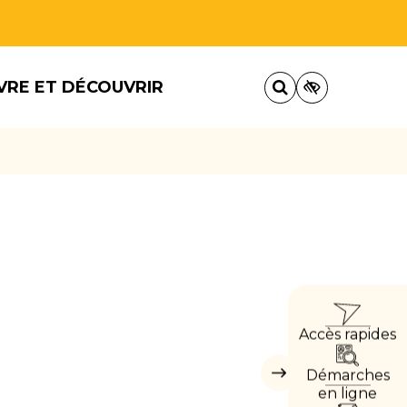
VRE ET DÉCOUVRIR
ACCÈ
Accès rapides
DIRE
Démarches
Masquer
les
en ligne
accès