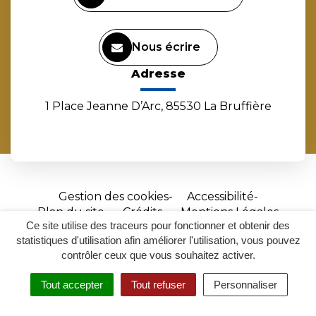
Nous écrire
Adresse
1 Place Jeanne D’Arc, 85530 La Bruffière
Gestion des cookies
Accessibilité
Plan du site
Crédits
Mentions Légales
Ce site utilise des traceurs pour fonctionner et obtenir des
Site
statistiques d'utilisation afin améliorer l'utilisation, vous pouvez
réalisé
contrôler ceux que vous souhaitez activer.
par
Tout accepter
Tout refuser
Personnaliser
Inovagora
MENU
RECHERCHER
ACCESSIBILITÉ
(ouverture