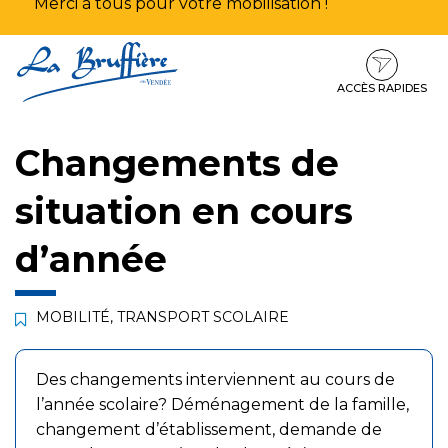
Merci à tous pour votre mobilisation !
Aller
Aller
Aller
à
au
au
la
contenu
pied
ACCÈS RAPIDES
navigation
de
page
Changements de
situation en cours
d’année
MOBILITÉ, TRANSPORT SCOLAIRE
Des changements interviennent au cours de
l’année scolaire? Déménagement de la famille,
changement d’établissement, demande de