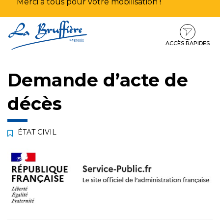
Merci à tous pour votre mobilisation !
Aller
Aller
Aller
à
au
au
la
contenu
pied
ACCÈS RAPIDES
navigation
de
page
Demande d’acte de
décès
ÉTAT CIVIL