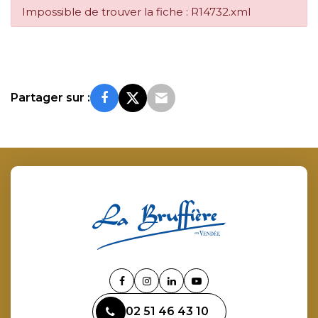
Impossible de trouver la fiche : R14732.xml
Partager sur :
Lien
Lien
Lien
Lien
vers
vers
vers
vers
02 51 46 43 10
le
le
le
la