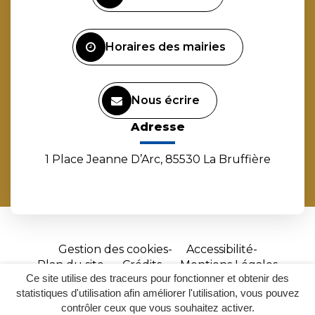
compte
compte
compte
chaîne
Facebook
Instagram
Linkedin
Youtube
Horaires des mairies
Nous écrire
Adresse
1 Place Jeanne D’Arc, 85530 La Bruffière
Gestion des cookies
Accessibilité
Plan du site
Crédits
Mentions Légales
Ce site utilise des traceurs pour fonctionner et obtenir des
Site
statistiques d'utilisation afin améliorer l'utilisation, vous pouvez
réalisé
contrôler ceux que vous souhaitez activer.