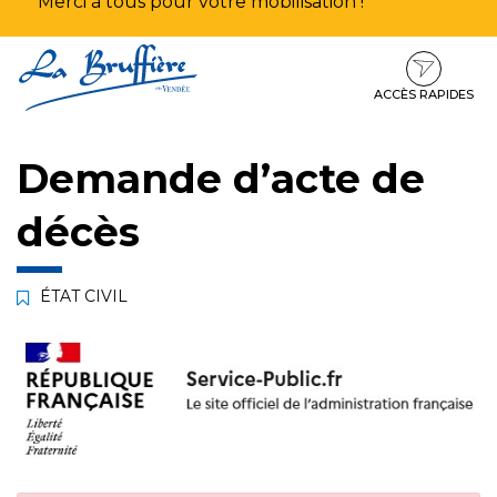
Merci à tous pour votre mobilisation !
Aller
Aller
Aller
à
au
au
la
contenu
pied
ACCÈS RAPIDES
navigation
de
page
Demande d’acte de
décès
ÉTAT CIVIL