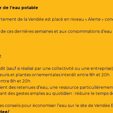
e de l’eau potable
rtement de la Vendée est placé en niveau « Alerte » co
urs de ces dernières semaines et aux consommations d’e
t
t
t (sauf si réalisé par une collectivité ou une entreprise)
leuris et plantes ornementales interdit entre 8h et 20h
 entre 8h et 20h
ent des retenues d’eau, une ressource particulièrement
t des gestes simples au quotidien : réduire le temps de d
les conseils pour économiser l’eau sur le site de
Vendée 
dee/