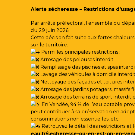
Gestion des traceurs
Alerte sécheresse – Restrictions d’usag
Par arrêté préfectoral, l’ensemble du dépa
du 29 juin 2026.
Cette décision fait suite aux fortes chale
sur le territoire.
Parmi les principales restrictions :
Arrosage des pelouses interdit
Remplissage des piscines et spas interdi
Lavage des véhicules à domicile interdi
Nettoyage des façades et toitures interdi
Arrosage des jardins potagers, massifs f
Arrosage des terrains de sport interdit
En Vendée, 94 % de l’eau potable provi
peut contribuer à sa préservation en adoptan
consommations non essentielles, etc.
Retrouvez le détail des restrictions et 
eau.fr/secheresse-ou-en-est-on-en-ven