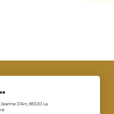
se
e Jeanne D’Arc, 85530 La
ère