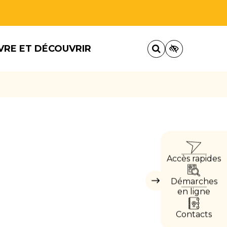
VRE ET DÉCOUVRIR
ACCÈ
Accès rapides
DIRE
Démarches
Masquer
les
en ligne
accès
directs
Contacts