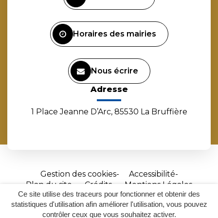
compte
compte
compte
chaîne
Facebook
Instagram
Linkedin
Youtube
Horaires des mairies
Nous écrire
Adresse
1 Place Jeanne D’Arc, 85530 La Bruffière
Gestion des cookies
Accessibilité
Plan du site
Crédits
Mentions Légales
Ce site utilise des traceurs pour fonctionner et obtenir des
Site
statistiques d'utilisation afin améliorer l'utilisation, vous pouvez
réalisé
contrôler ceux que vous souhaitez activer.