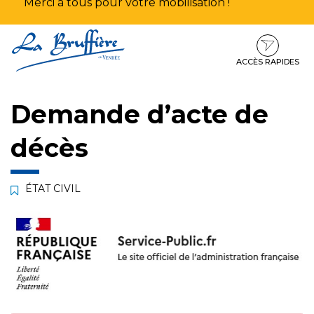
Merci à tous pour votre mobilisation !
Aller
Aller
Aller
à
au
au
la
contenu
pied
ACCÈS RAPIDES
navigation
de
page
Demande d’acte de
décès
ÉTAT CIVIL