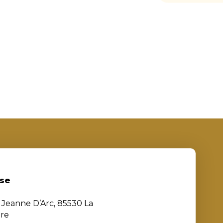
se
e Jeanne D’Arc, 85530 La
ère