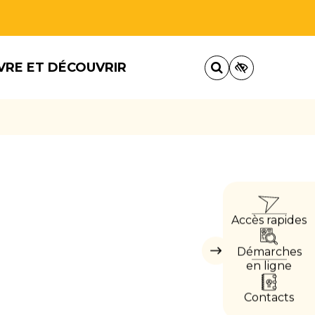
VRE ET DÉCOUVRIR
ACCÈ
Accès rapides
DIRE
Démarches
Masquer
les
en ligne
accès
directs
Contacts