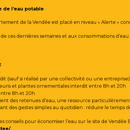
e de l’eau potable
rtement de la Vendée est placé en niveau « Alerte » co
urs de ces dernières semaines et aux consommations d’e
t
t
t (sauf si réalisé par une collectivité ou une entreprise)
leuris et plantes ornementales interdit entre 8h et 20h
 entre 8h et 20h
ent des retenues d’eau, une ressource particulièrement
t des gestes simples au quotidien : réduire le temps de d
les conseils pour économiser l’eau sur le site de
Vendée 
dee/