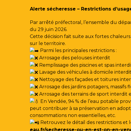
Gestion des traceurs
Alerte sécheresse – Restrictions d’usag
Par arrêté préfectoral, l’ensemble du dépa
du 29 juin 2026.
Cette décision fait suite aux fortes chale
sur le territoire.
Parmi les principales restrictions :
Arrosage des pelouses interdit
Remplissage des piscines et spas interdi
Lavage des véhicules à domicile interdi
Nettoyage des façades et toitures interdi
Arrosage des jardins potagers, massifs f
Arrosage des terrains de sport interdit
En Vendée, 94 % de l’eau potable provi
peut contribuer à sa préservation en adoptan
consommations non essentielles, etc.
Retrouvez le détail des restrictions et 
eau.fr/secheresse-ou-en-est-on-en-ven