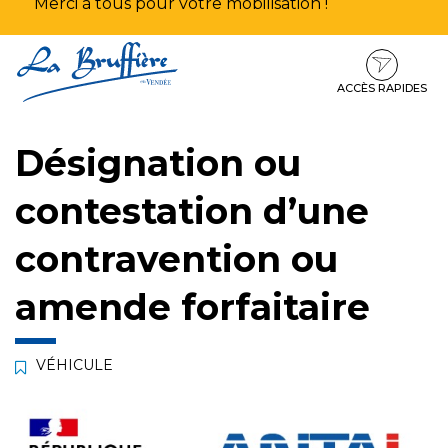
Merci à tous pour votre mobilisation !
Aller
Aller
Aller
à
au
au
la
contenu
pied
ACCÈS RAPIDES
navigation
de
page
Désignation ou
contestation d’une
contravention ou
amende forfaitaire
VÉHICULE