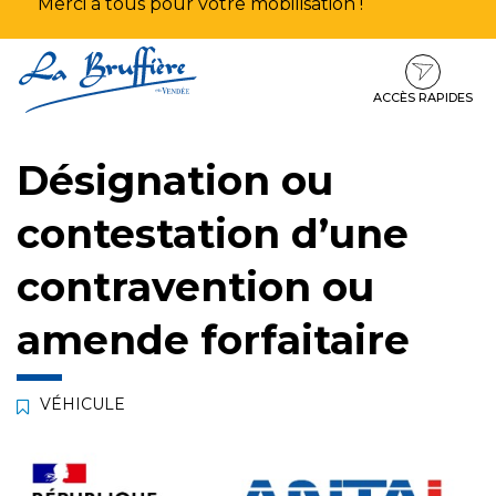
Merci à tous pour votre mobilisation !
Aller
Aller
Aller
à
au
au
la
contenu
pied
ACCÈS RAPIDES
navigation
de
page
Désignation ou
contestation d’une
contravention ou
amende forfaitaire
VÉHICULE