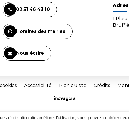
Adres
02 51 46 43 10
1 Plac
Bruffi
Horaires des mairies
Nous écrire
 cookies
Accessibilité
Plan du site
Crédits
Ment
Site
réalisé
par
Inovagora
ques d'utilisation afin améliorer l'utilisation, vous pouvez contrôler ceu
(ouverture