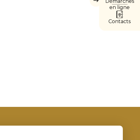
Démarches
Masquer
les
en ligne
accès
directs
Contacts