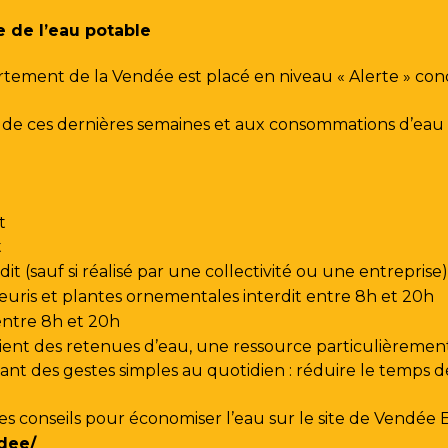
e de l’eau potable
rtement de la Vendée est placé en niveau « Alerte » co
urs de ces dernières semaines et aux consommations d’e
t
t
t (sauf si réalisé par une collectivité ou une entreprise)
leuris et plantes ornementales interdit entre 8h et 20h
 entre 8h et 20h
ent des retenues d’eau, une ressource particulièrement
t des gestes simples au quotidien : réduire le temps de d
les conseils pour économiser l’eau sur le site de
Vendée 
dee/