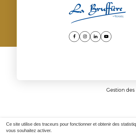
Lien
Lien
Lien
Lien
vers
vers
vers
vers
le
le
le
la
compte
compte
compte
chaîne
Facebook
Instagram
Linkedin
Youtube
Gestion des
Ce site utilise des traceurs pour fonctionner et obtenir des statisti
vous souhaitez activer.