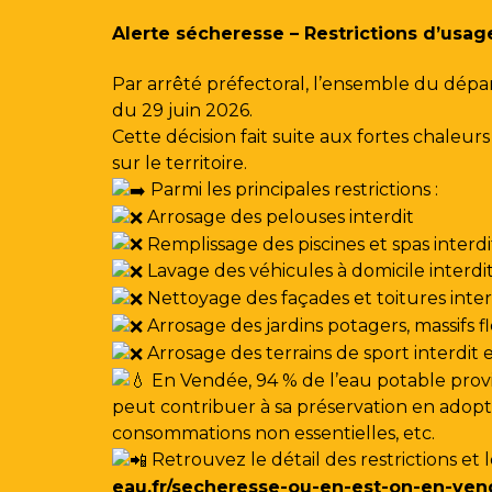
Gestion des traceurs
Alerte sécheresse – Restrictions d’usag
Par arrêté préfectoral, l’ensemble du dépa
du 29 juin 2026.
Cette décision fait suite aux fortes chale
sur le territoire.
Parmi les principales restrictions :
Arrosage des pelouses interdit
Remplissage des piscines et spas interdi
Lavage des véhicules à domicile interdi
Nettoyage des façades et toitures interdi
Arrosage des jardins potagers, massifs f
Arrosage des terrains de sport interdit
En Vendée, 94 % de l’eau potable provi
peut contribuer à sa préservation en adoptan
consommations non essentielles, etc.
Retrouvez le détail des restrictions et 
eau.fr/secheresse-ou-en-est-on-en-ven