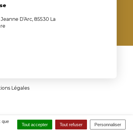
se
e Jeanne D’Arc, 85530 La
ère
ions Légales
x que
Tout accepter
Tout refuser
Personnaliser