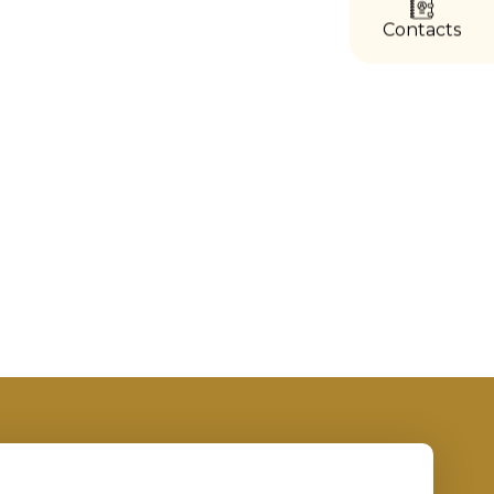
directs
Contacts