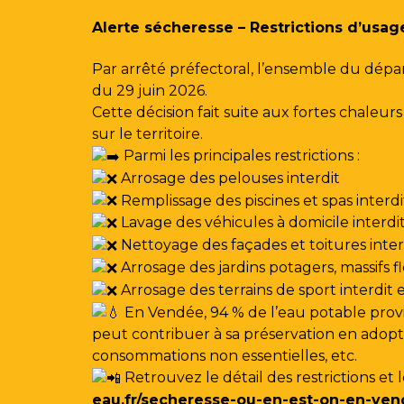
Gestion des traceurs
Alerte sécheresse – Restrictions d’usag
Par arrêté préfectoral, l’ensemble du dépa
du 29 juin 2026.
Cette décision fait suite aux fortes chale
sur le territoire.
Parmi les principales restrictions :
Arrosage des pelouses interdit
Remplissage des piscines et spas interdi
Lavage des véhicules à domicile interdi
Nettoyage des façades et toitures interdi
Arrosage des jardins potagers, massifs f
Arrosage des terrains de sport interdit
En Vendée, 94 % de l’eau potable provi
peut contribuer à sa préservation en adoptan
consommations non essentielles, etc.
Retrouvez le détail des restrictions et 
eau.fr/secheresse-ou-en-est-on-en-ven