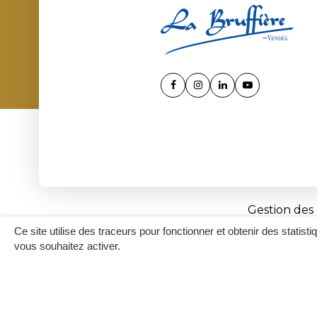
Lien
Lien
Lien
Lien
vers
vers
vers
vers
le
le
le
la
compte
compte
compte
chaîne
Facebook
Instagram
Linkedin
Youtube
Gestion des
Ce site utilise des traceurs pour fonctionner et obtenir des statisti
vous souhaitez activer.