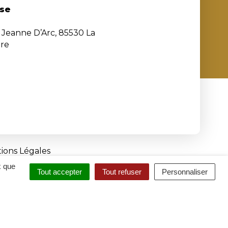
se
e Jeanne D’Arc, 85530 La
ère
ions Légales
x que
Tout accepter
Tout refuser
Personnaliser