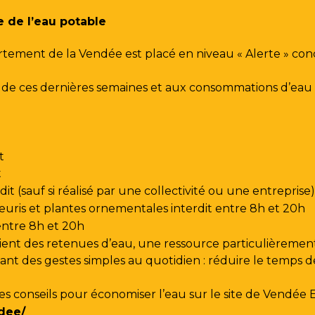
e de l’eau potable
rtement de la Vendée est placé en niveau « Alerte » co
urs de ces dernières semaines et aux consommations d’e
t
t
t (sauf si réalisé par une collectivité ou une entreprise)
leuris et plantes ornementales interdit entre 8h et 20h
 entre 8h et 20h
ent des retenues d’eau, une ressource particulièrement
t des gestes simples au quotidien : réduire le temps de d
les conseils pour économiser l’eau sur le site de
Vendée 
dee/