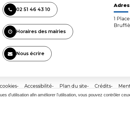
Adres
02 51 46 43 10
1 Plac
Bruffi
Horaires des mairies
Nous écrire
 cookies
Accessibilité
Plan du site
Crédits
Ment
ques d'utilisation afin améliorer l'utilisation, vous pouvez contrôler ceu
Site
réalisé
par
Inovagora
(ouverture