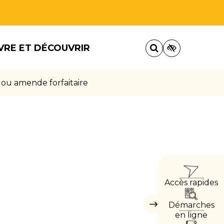
VRE ET DÉCOUVRIR
 ou amende forfaitaire
ACCÈ
Accès rapides
DIRE
Démarches
Masquer
les
en ligne
accès