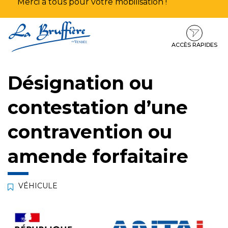
Merci à tous pour votre mobilisation !
Aller
Aller
Aller
à
au
au
la
contenu
pied
ACCÈS RAPIDES
navigation
de
page
Désignation ou
contestation d’une
contravention ou
amende forfaitaire
VÉHICULE