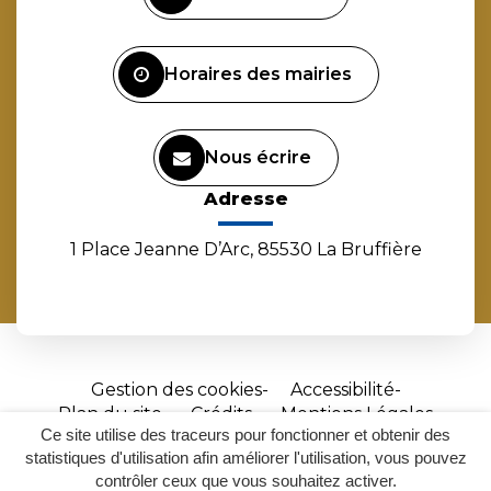
compte
compte
compte
chaîne
Facebook
Instagram
Linkedin
Youtube
Horaires des mairies
Nous écrire
Adresse
1 Place Jeanne D’Arc, 85530 La Bruffière
Gestion des cookies
Accessibilité
Plan du site
Crédits
Mentions Légales
Ce site utilise des traceurs pour fonctionner et obtenir des
Site
statistiques d'utilisation afin améliorer l'utilisation, vous pouvez
réalisé
contrôler ceux que vous souhaitez activer.