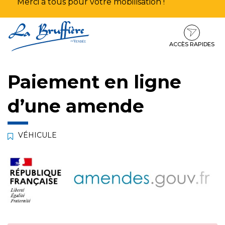
Merci à tous pour votre mobilisation !
Aller
Aller
Aller
à
au
au
la
contenu
pied
ACCÈS RAPIDES
navigation
de
page
Paiement en ligne
d’une amende
VÉHICULE