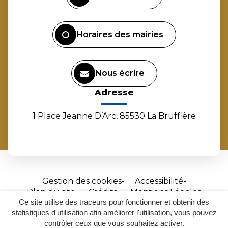
compte
compte
compte
chaîne
Facebook
Instagram
Linkedin
Youtube
Horaires des mairies
Nous écrire
Adresse
1 Place Jeanne D’Arc, 85530 La Bruffière
Gestion des cookies
Accessibilité
Plan du site
Crédits
Mentions Légales
Ce site utilise des traceurs pour fonctionner et obtenir des
Site
statistiques d'utilisation afin améliorer l'utilisation, vous pouvez
réalisé
contrôler ceux que vous souhaitez activer.