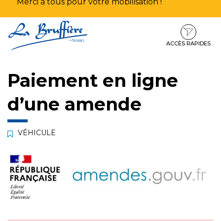
Merci à tous pour votre mobilisation !
Aller
Aller
Aller
à
au
au
la
contenu
pied
ACCÈS RAPIDES
navigation
de
page
Paiement en ligne
d’une amende
VÉHICULE