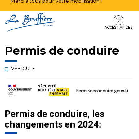
Merci à tous pour votre mobilisation !
Aller
Aller
Aller
à
au
au
la
contenu
pied
ACCÈS RAPIDES
navigation
de
page
Permis de conduire
VÉHICULE
Permis de conduire, les
changements en 2024: