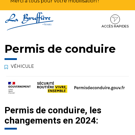
Merci à tous pour votre mobilisation !
Aller
Aller
Aller
à
au
au
la
contenu
pied
ACCÈS RAPIDES
navigation
de
page
Permis de conduire
VÉHICULE
Permis de conduire, les
changements en 2024: