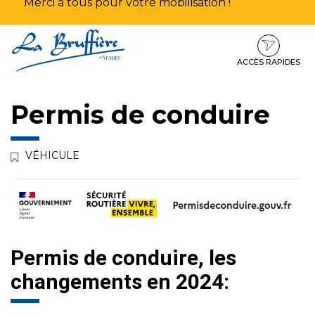
Merci à tous pour votre mobilisation !
Aller
Aller
Aller
à
au
au
la
contenu
pied
ACCÈS RAPIDES
navigation
de
page
Permis de conduire
VÉHICULE
Permis de conduire, les
changements en 2024: