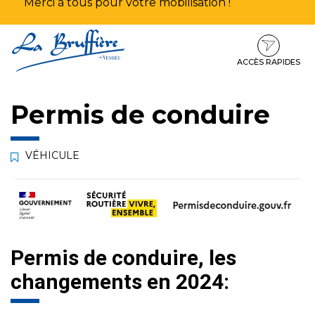
Merci à tous pour votre mobilisation !
Aller
Aller
Aller
à
au
au
la
contenu
pied
ACCÈS RAPIDES
navigation
de
page
Permis de conduire
VÉHICULE
Permis de conduire, les
changements en 2024: