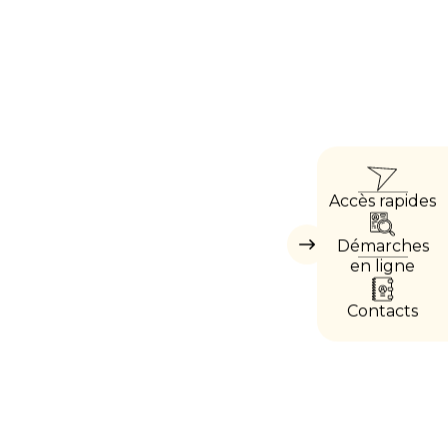
ACCÈ
Accès rapides
DIRE
Démarches
Masquer
les
en ligne
accès
directs
Contacts