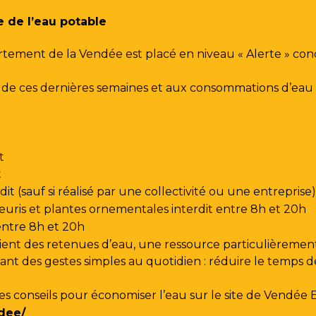
e de l’eau potable
rtement de la Vendée est placé en niveau « Alerte » co
urs de ces dernières semaines et aux consommations d’e
t
t
t (sauf si réalisé par une collectivité ou une entreprise)
leuris et plantes ornementales interdit entre 8h et 20h
 entre 8h et 20h
ent des retenues d’eau, une ressource particulièrement
t des gestes simples au quotidien : réduire le temps de d
les conseils pour économiser l’eau sur le site de
Vendée 
dee/