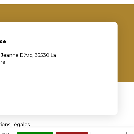
se
e Jeanne D’Arc, 85530 La
ère
ions Légales
x que