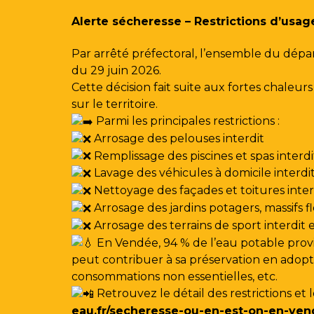
Gestion des traceurs
Alerte sécheresse – Restrictions d’usag
Par arrêté préfectoral, l’ensemble du dépa
du 29 juin 2026.
Cette décision fait suite aux fortes chale
sur le territoire.
Parmi les principales restrictions :
Arrosage des pelouses interdit
Remplissage des piscines et spas interdi
Lavage des véhicules à domicile interdi
Nettoyage des façades et toitures interdi
Arrosage des jardins potagers, massifs f
Arrosage des terrains de sport interdit
En Vendée, 94 % de l’eau potable provi
peut contribuer à sa préservation en adoptan
consommations non essentielles, etc.
Retrouvez le détail des restrictions et 
eau.fr/secheresse-ou-en-est-on-en-ven