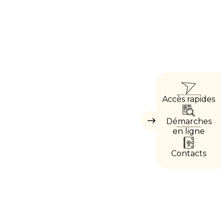
ACCÈ
Accès rapides
DIRE
Démarches
Masquer
les
en ligne
accès
directs
Contacts