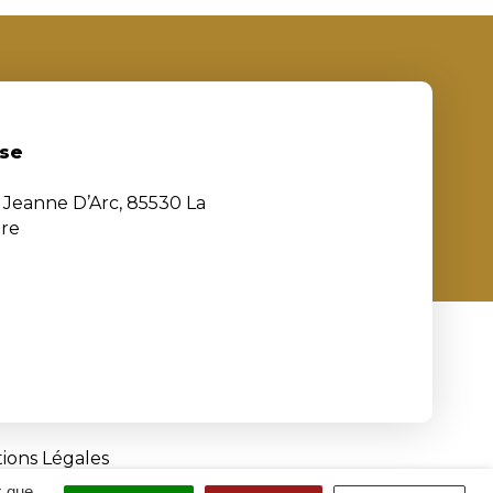
se
e Jeanne D’Arc, 85530 La
ère
ions Légales
x que