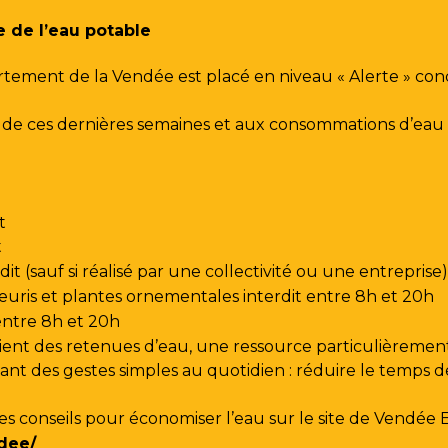
e de l’eau potable
rtement de la Vendée est placé en niveau « Alerte » co
urs de ces dernières semaines et aux consommations d’e
t
t
t (sauf si réalisé par une collectivité ou une entreprise)
leuris et plantes ornementales interdit entre 8h et 20h
 entre 8h et 20h
ent des retenues d’eau, une ressource particulièrement
t des gestes simples au quotidien : réduire le temps de d
les conseils pour économiser l’eau sur le site de
Vendée 
dee/