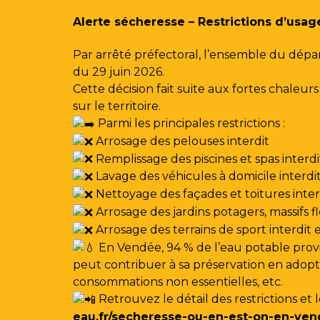
Gestion des traceurs
Alerte sécheresse – Restrictions d’usag
Par arrêté préfectoral, l’ensemble du dépa
du 29 juin 2026.
Cette décision fait suite aux fortes chale
sur le territoire.
Parmi les principales restrictions :
Arrosage des pelouses interdit
Remplissage des piscines et spas interdi
Lavage des véhicules à domicile interdi
Nettoyage des façades et toitures interdi
Arrosage des jardins potagers, massifs f
Arrosage des terrains de sport interdit
En Vendée, 94 % de l’eau potable provi
peut contribuer à sa préservation en adoptan
consommations non essentielles, etc.
Retrouvez le détail des restrictions et 
eau.fr/secheresse-ou-en-est-on-en-ven