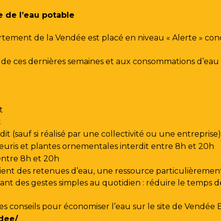
e de l’eau potable
rtement de la Vendée est placé en niveau « Alerte » co
urs de ces dernières semaines et aux consommations d’e
t
t
t (sauf si réalisé par une collectivité ou une entreprise)
leuris et plantes ornementales interdit entre 8h et 20h
 entre 8h et 20h
ent des retenues d’eau, une ressource particulièrement
t des gestes simples au quotidien : réduire le temps de d
les conseils pour économiser l’eau sur le site de
Vendée 
dee/