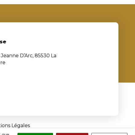
se
e Jeanne D’Arc, 85530 La
ère
ions Légales
x que