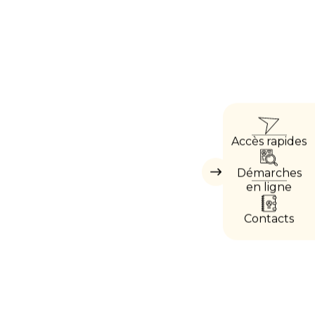
ACCÈ
Accès rapides
DIRE
Démarches
Masquer
les
en ligne
accès
directs
Contacts