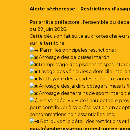
Gestion des traceurs
Alerte sécheresse – Restrictions d’usag
Par arrêté préfectoral, l’ensemble du dépa
du 29 juin 2026.
Cette décision fait suite aux fortes chale
sur le territoire.
Parmi les principales restrictions :
Arrosage des pelouses interdit
Remplissage des piscines et spas interdi
Lavage des véhicules à domicile interdi
Nettoyage des façades et toitures interdi
Arrosage des jardins potagers, massifs f
Arrosage des terrains de sport interdit
En Vendée, 94 % de l’eau potable provi
peut contribuer à sa préservation en adoptan
consommations non essentielles, etc.
Retrouvez le détail des restrictions et 
eau.fr/secheresse-ou-en-est-on-en-ven