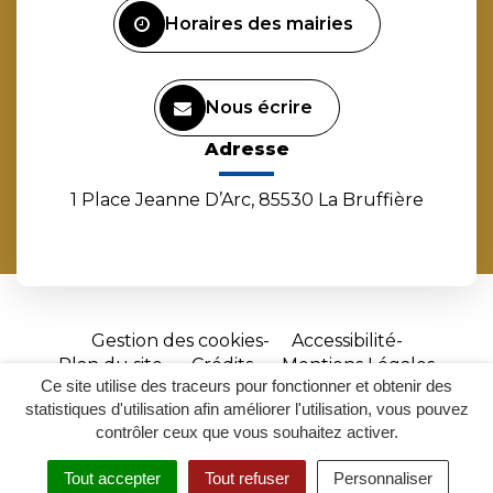
Horaires des mairies
Nous écrire
Adresse
1 Place Jeanne D’Arc, 85530 La Bruffière
Gestion des cookies
Accessibilité
Plan du site
Crédits
Mentions Légales
Ce site utilise des traceurs pour fonctionner et obtenir des
Site
statistiques d'utilisation afin améliorer l'utilisation, vous pouvez
réalisé
contrôler ceux que vous souhaitez activer.
par
Tout accepter
Tout refuser
Personnaliser
Inovagora
MENU