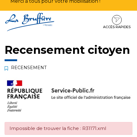
Merci à tous pour votre mobilisation !
Aller
Aller
Aller
à
au
au
la
contenu
pied
ACCÈS RAPIDES
navigation
de
page
Recensement citoyen
RECENSEMENT
Impossible de trouver la fiche : R31171.xml