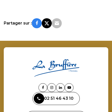
Partager sur :
Lien
Lien
Lien
Lien
vers
vers
vers
vers
02 51 46 43 10
le
le
le
la
compte
compte
compte
chaîne
Facebook
Instagram
Linkedin
Youtube