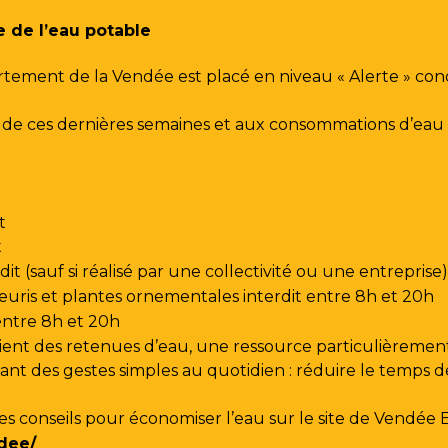
e de l’eau potable
rtement de la Vendée est placé en niveau « Alerte » co
urs de ces dernières semaines et aux consommations d’e
t
t
t (sauf si réalisé par une collectivité ou une entreprise)
leuris et plantes ornementales interdit entre 8h et 20h
 entre 8h et 20h
ent des retenues d’eau, une ressource particulièrement
t des gestes simples au quotidien : réduire le temps de d
les conseils pour économiser l’eau sur le site de
Vendée 
dee/