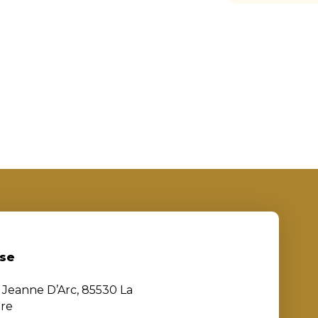
se
e Jeanne D’Arc, 85530 La
ère