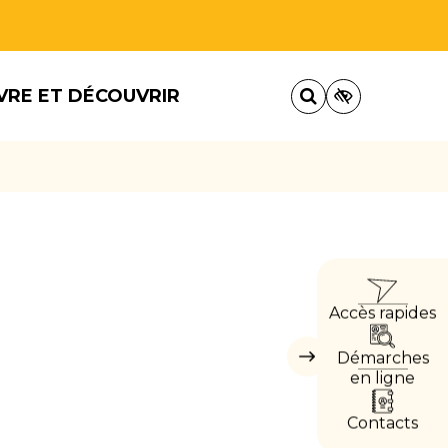
VRE ET DÉCOUVRIR
ACCÈ
Accès rapides
DIRE
Démarches
Masquer
les
en ligne
accès
directs
Contacts