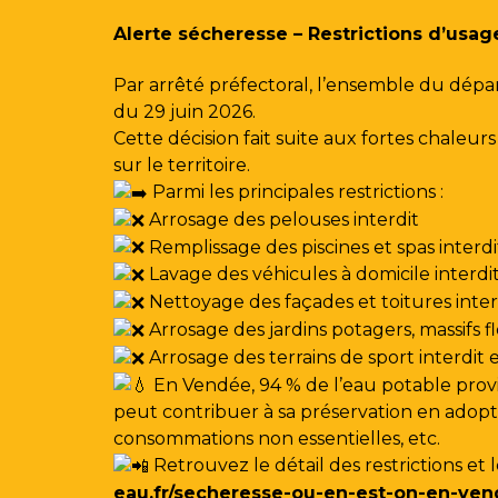
Gestion des traceurs
Alerte sécheresse – Restrictions d’usag
Par arrêté préfectoral, l’ensemble du dépa
du 29 juin 2026.
Cette décision fait suite aux fortes chale
sur le territoire.
Parmi les principales restrictions :
Arrosage des pelouses interdit
Remplissage des piscines et spas interdi
Lavage des véhicules à domicile interdi
Nettoyage des façades et toitures interdi
Arrosage des jardins potagers, massifs f
Arrosage des terrains de sport interdit
En Vendée, 94 % de l’eau potable provi
peut contribuer à sa préservation en adoptan
consommations non essentielles, etc.
Retrouvez le détail des restrictions et 
eau.fr/secheresse-ou-en-est-on-en-ven