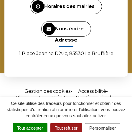
Horaires des mairies
Nous écrire
Adresse
1 Place Jeanne D’Arc, 85530 La Bruffière
Gestion des cookies
Accessibilité
Plan du site
Crédits
Mentions Légales
Ce site utilise des traceurs pour fonctionner et obtenir des
Site
statistiques d'utilisation afin améliorer l'utilisation, vous pouvez
réalisé
contrôler ceux que vous souhaitez activer.
par
Tout accepter
Tout refuser
Personnaliser
Inovagora
MENU