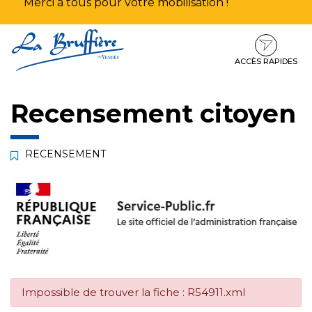
Merci à tous pour votre mobilisation !
Aller
Aller
Aller
à
au
au
la
contenu
pied
ACCÈS RAPIDES
navigation
de
page
Recensement citoyen
RECENSEMENT
Impossible de trouver la fiche : R54911.xml