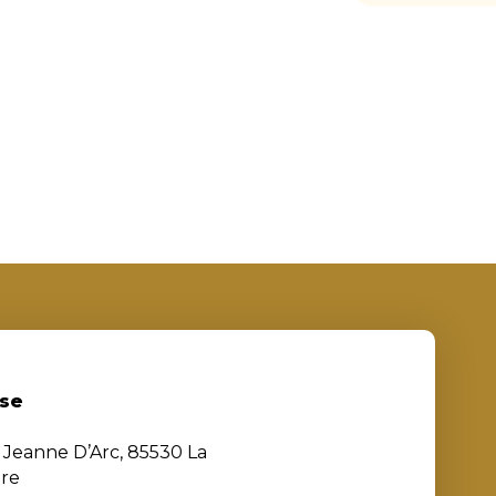
se
e Jeanne D’Arc, 85530 La
ère