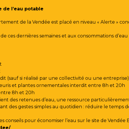
e de l’eau potable
rtement de la Vendée est placé en niveau « Alerte » co
urs de ces dernières semaines et aux consommations d’e
t
t
t (sauf si réalisé par une collectivité ou une entreprise)
leuris et plantes ornementales interdit entre 8h et 20h
 entre 8h et 20h
ent des retenues d’eau, une ressource particulièrement
t des gestes simples au quotidien : réduire le temps de d
les conseils pour économiser l’eau sur le site de
Vendée 
dee/