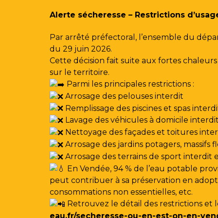
Gestion des traceurs
Alerte sécheresse – Restrictions d’usag
Par arrêté préfectoral, l’ensemble du dépa
du 29 juin 2026.
Cette décision fait suite aux fortes chale
sur le territoire.
Parmi les principales restrictions :
Arrosage des pelouses interdit
Remplissage des piscines et spas interdi
Lavage des véhicules à domicile interdi
Nettoyage des façades et toitures interdi
Arrosage des jardins potagers, massifs f
Arrosage des terrains de sport interdit
En Vendée, 94 % de l’eau potable provi
peut contribuer à sa préservation en adoptan
consommations non essentielles, etc.
Retrouvez le détail des restrictions et 
eau.fr/secheresse-ou-en-est-on-en-ven