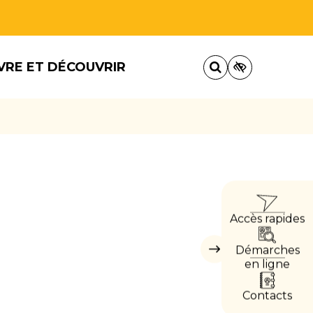
VRE ET DÉCOUVRIR
ACCÈ
Accès rapides
DIRE
Démarches
Masquer
les
en ligne
accès
directs
Contacts