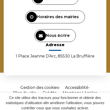
compte
compte
compte
chaîne
Facebook
Instagram
Linkedin
Youtube
Horaires des mairies
Nous écrire
Adresse
1 Place Jeanne D’Arc, 85530 La Bruffière
Gestion des cookies
Accessibilité
Plan du site
Crédits
Mentions Légales
Ce site utilise des traceurs pour fonctionner et obtenir des
Site
statistiques d'utilisation afin améliorer l'utilisation, vous pouvez
réalisé
contrôler ceux que vous souhaitez activer.