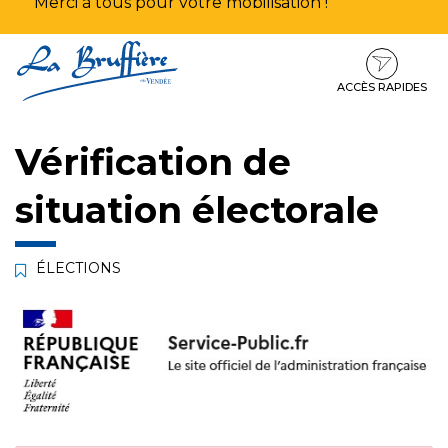
Merci à tous pour votre mobilisation !
Aller
Aller
Aller
à
au
au
la
contenu
pied
ACCÈS RAPIDES
navigation
de
page
Vérification de
situation électorale
ÉLECTIONS