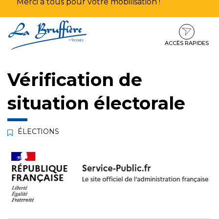
Merci à tous pour votre mobilisation !
Aller
Aller
Aller
à
au
au
la
contenu
pied
ACCÈS RAPIDES
navigation
de
page
Vérification de
situation électorale
ÉLECTIONS