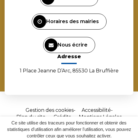
compte
compte
compte
chaîne
Facebook
Instagram
Linkedin
Youtube
Horaires des mairies
Nous écrire
Adresse
1 Place Jeanne D’Arc, 85530 La Bruffière
Gestion des cookies
Accessibilité
Plan du site
Crédits
Mentions Légales
Ce site utilise des traceurs pour fonctionner et obtenir des
Site
statistiques d'utilisation afin améliorer l'utilisation, vous pouvez
réalisé
contrôler ceux que vous souhaitez activer.