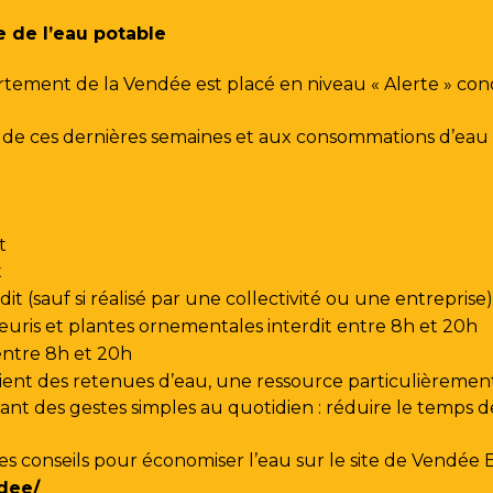
e de l’eau potable
rtement de la Vendée est placé en niveau « Alerte » co
urs de ces dernières semaines et aux consommations d’e
t
t
t (sauf si réalisé par une collectivité ou une entreprise)
leuris et plantes ornementales interdit entre 8h et 20h
 entre 8h et 20h
ent des retenues d’eau, une ressource particulièrement
t des gestes simples au quotidien : réduire le temps de d
les conseils pour économiser l’eau sur le site de
Vendée 
dee/