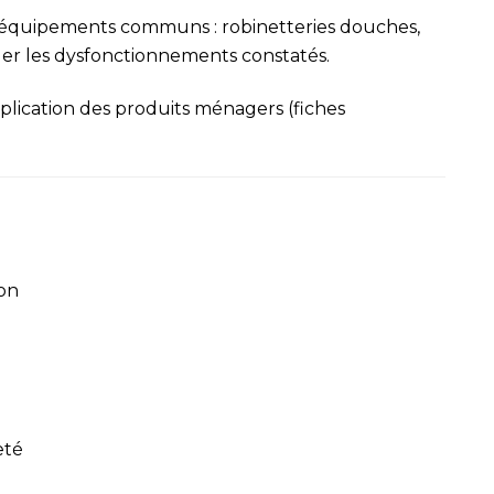
es équipements communs :
robinetteries douches,
ler les dysfonctionnements constatés.
application des produits ménagers
(fiches
ion
eté