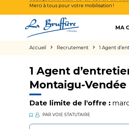
Merci à tous pour votre mobilisation !
Aller
Aller
Aller
à
au
au
MA 
la
contenu
pied
navigation
de
page
Accueil
Recrutement
1 Agent d’en
1 Agent d’entretie
Montaigu-Vendée
Date limite de l'offre :
mardi
PAR VOIE STATUTAIRE