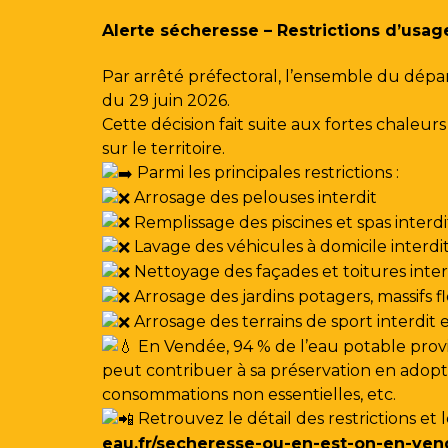
Gestion des traceurs
Alerte sécheresse – Restrictions d’usag
Par arrêté préfectoral, l’ensemble du dépa
du 29 juin 2026.
Cette décision fait suite aux fortes chale
sur le territoire.
Parmi les principales restrictions :
Arrosage des pelouses interdit
Remplissage des piscines et spas interdi
Lavage des véhicules à domicile interdi
Nettoyage des façades et toitures interdi
Arrosage des jardins potagers, massifs f
Arrosage des terrains de sport interdit
En Vendée, 94 % de l’eau potable provi
peut contribuer à sa préservation en adoptan
consommations non essentielles, etc.
Retrouvez le détail des restrictions et 
eau.fr/secheresse-ou-en-est-on-en-ven