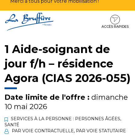
Merci à tous pour votre mobilisation !
Aller
Aller
Aller
à
au
au
la
contenu
pied
ACCÈS RAPIDES
navigation
de
page
1 Aide-soignant de
jour f/h – résidence
Agora (CIAS 2026-055)
Date limite de l'offre :
dimanche
10 mai 2026
SERVICES À LA PERSONNE : PERSONNES ÂGÉES
,
SANTÉ
PAR VOIE CONTRACTUELLE
,
PAR VOIE STATUTAIRE