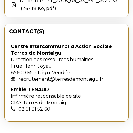
Recrutement_2026_04_AS_35h_AGORA
267,18 Ko, pdf
CONTACT(S)
Centre Intercommunal d’Action Sociale
Terres de Montaigu
Direction des ressources humaines
1 rue Henri Joyau
85600 Montaigu-Vendée
recrutement@terresdemontaigu.fr
Emilie TENAUD
Infirmière responsable de site
CIAS Terres de Montaigu
02 51 31 52 60