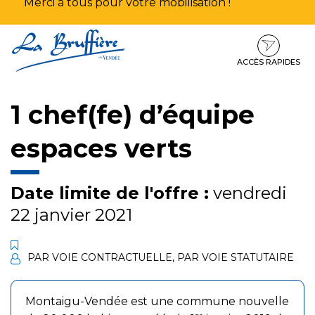
Merci à tous pour votre mobilisation !
Aller
Aller
Aller
à
au
au
la
contenu
pied
ACCÈS RAPIDES
navigation
de
page
1 chef(fe) d’équipe
espaces verts
Date limite de l'offre :
vendredi
22 janvier 2021
PAR VOIE CONTRACTUELLE
,
PAR VOIE STATUTAIRE
Montaigu-Vendée est une commune nouvelle