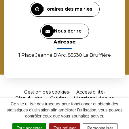
Facebook
Instagram
Linkedin
Youtube
Horaires des mairies
Nous écrire
Adresse
1 Place Jeanne D’Arc, 85530 La Bruffière
Gestion des cookies
Accessibilité
Plan du site
Crédits
Mentions Légales
Ce site utilise des traceurs pour fonctionner et obtenir des
Site
statistiques d'utilisation afin améliorer l'utilisation, vous pouvez
réalisé
contrôler ceux que vous souhaitez activer.
par
Tout accepter
Tout refuser
Personnaliser
Inovagora
MENU