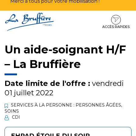
Merci à tous pour votre mobilisation !
Aller
Aller
Aller
à
au
au
la
contenu
pied
ACCÈS RAPIDES
navigation
de
page
Un aide-soignant H/F
– La Bruffière
Date limite de l'offre :
vendredi
01 juillet 2022
SERVICES À LA PERSONNE : PERSONNES ÂGÉES
,
SOINS
CDI
EHPAD ÉTOILE DU SOIR