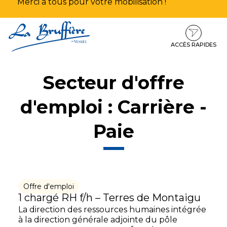
Merci à tous pour votre mobilisation !
Aller
Aller
Aller
à
au
au
la
contenu
pied
ACCÈS RAPIDES
navigation
de
page
Secteur d'offre
d'emploi :
Carrière -
Paie
Offre d'emploi
1 chargé RH f/h – Terres de Montaigu
La direction des ressources humaines intégrée
à la direction générale adjointe du pôle