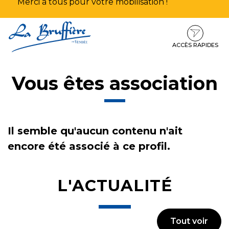
Merci à tous pour votre mobilisation !
Aller
Aller
Aller
à
au
au
la
contenu
pied
ACCÈS RAPIDES
navigation
de
page
Vous êtes association
Il semble qu'aucun contenu n'ait
encore été associé à ce profil.
L'ACTUALITÉ
Tout voir