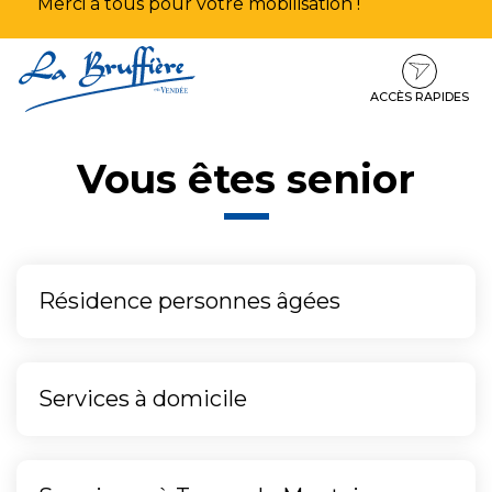
Merci à tous pour votre mobilisation !
Aller
Aller
Aller
à
au
au
la
contenu
pied
ACCÈS RAPIDES
navigation
de
page
Vous êtes senior
Résidence personnes âgées
Services à domicile