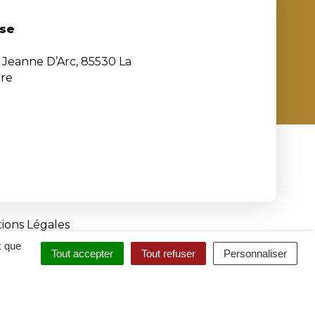
se
e Jeanne D’Arc, 85530 La
ère
ions Légales
x que
Tout accepter
Tout refuser
Personnaliser