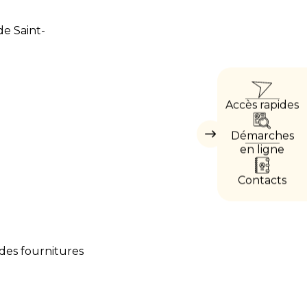
de Saint-
ACCÈ
Accès rapides
DIRE
Démarches
Masquer
les
en ligne
accès
directs
Contacts
 des fournitures