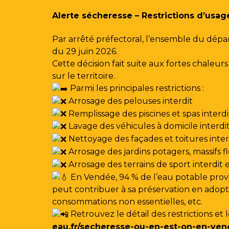
Gestion des traceurs
Alerte sécheresse – Restrictions d’usag
Par arrêté préfectoral, l’ensemble du dépa
du 29 juin 2026.
Cette décision fait suite aux fortes chale
sur le territoire.
Parmi les principales restrictions :
Arrosage des pelouses interdit
Remplissage des piscines et spas interdi
Lavage des véhicules à domicile interdi
Nettoyage des façades et toitures interdi
Arrosage des jardins potagers, massifs f
Arrosage des terrains de sport interdit
En Vendée, 94 % de l’eau potable provi
peut contribuer à sa préservation en adoptan
consommations non essentielles, etc.
Retrouvez le détail des restrictions et 
eau.fr/secheresse-ou-en-est-on-en-ven