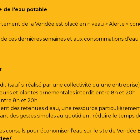
e de l’eau potable
rtement de la Vendée est placé en niveau « Alerte » co
urs de ces dernières semaines et aux consommations d’e
t
t
t (sauf si réalisé par une collectivité ou une entreprise)
leuris et plantes ornementales interdit entre 8h et 20h
 entre 8h et 20h
ent des retenues d’eau, une ressource particulièrement
t des gestes simples au quotidien : réduire le temps de d
les conseils pour économiser l’eau sur le site de
Vendée 
dee/