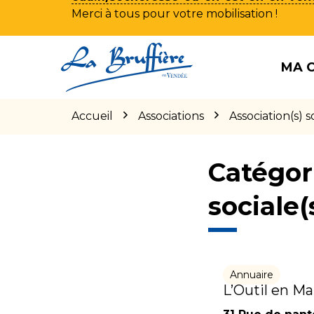
Merci à tous pour votre mobilisation !
Aller
Aller
Aller
à
au
au
MA 
la
contenu
pied
navigation
de
page
Accueil
Associations
Association(s) so
Catégor
sociale(
Annuaire
L’Outil en Ma