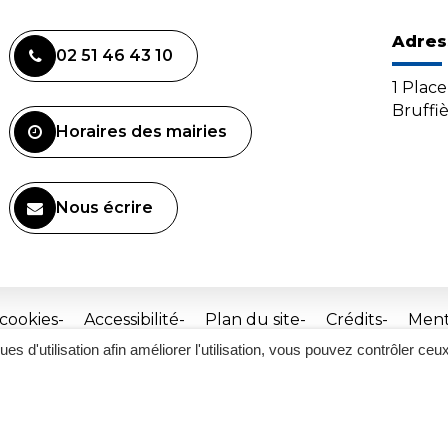
Adres
02 51 46 43 10
1 Plac
Bruffi
Horaires des mairies
Nous écrire
 cookies
Accessibilité
Plan du site
Crédits
Ment
ques d'utilisation afin améliorer l'utilisation, vous pouvez contrôler ceu
Site
réalisé
par
Inovagora