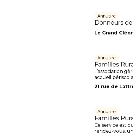
Annuaire
Donneurs de 
Le Grand Cléon,
Annuaire
Familles Rura
L’association gèr
accueil périscola
21 rue de Latt
Annuaire
Familles Rur
Ce service est o
rendez-vous, une 