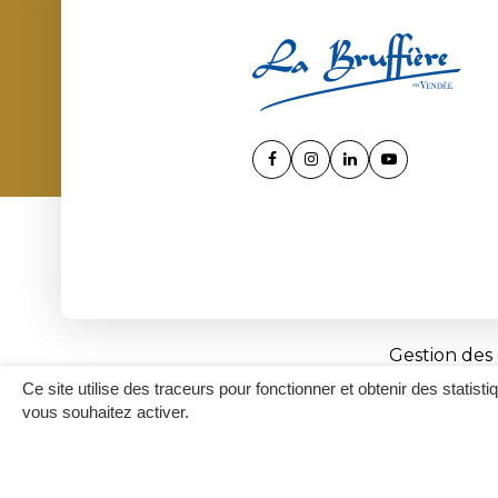
Lien
Lien
Lien
Lien
vers
vers
vers
vers
le
le
le
la
compte
compte
compte
chaîne
Facebook
Instagram
Linkedin
Youtube
Gestion des
Ce site utilise des traceurs pour fonctionner et obtenir des statisti
vous souhaitez activer.