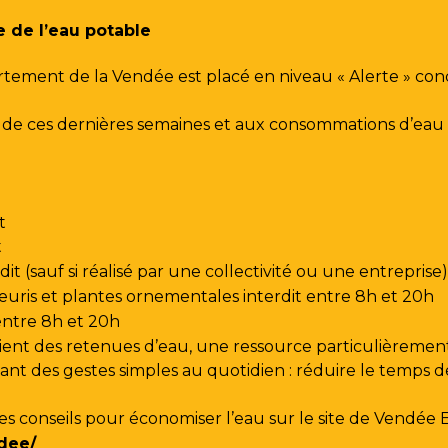
e de l’eau potable
rtement de la Vendée est placé en niveau « Alerte » co
urs de ces dernières semaines et aux consommations d’e
t
t
t (sauf si réalisé par une collectivité ou une entreprise)
leuris et plantes ornementales interdit entre 8h et 20h
 entre 8h et 20h
ent des retenues d’eau, une ressource particulièrement
t des gestes simples au quotidien : réduire le temps de d
les conseils pour économiser l’eau sur le site de
Vendée 
dee/