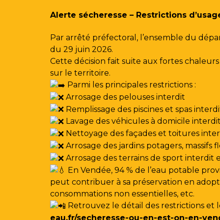
Gestion des traceurs
Alerte sécheresse – Restrictions d’usag
Par arrêté préfectoral, l’ensemble du dépa
du 29 juin 2026.
Cette décision fait suite aux fortes chale
sur le territoire.
Parmi les principales restrictions :
Arrosage des pelouses interdit
Remplissage des piscines et spas interdi
Lavage des véhicules à domicile interdi
Nettoyage des façades et toitures interdi
Arrosage des jardins potagers, massifs f
Arrosage des terrains de sport interdit
En Vendée, 94 % de l’eau potable provi
peut contribuer à sa préservation en adoptan
consommations non essentielles, etc.
Retrouvez le détail des restrictions et 
eau.fr/secheresse-ou-en-est-on-en-ven