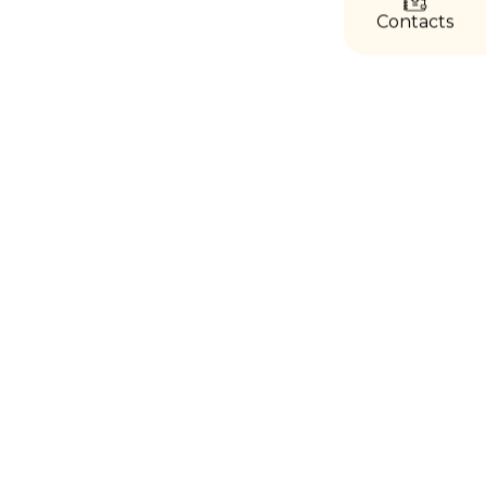
directs
Contacts