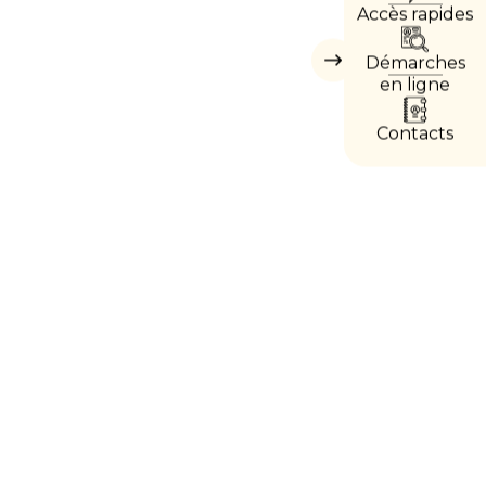
Accès rapides
DIRE
Démarches
Masquer
les
en ligne
accès
directs
Contacts