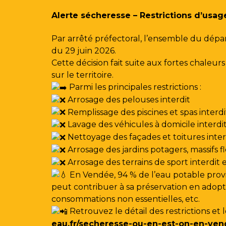
Gestion des traceurs
Alerte sécheresse – Restrictions d’usag
Par arrêté préfectoral, l’ensemble du dépa
du 29 juin 2026.
Cette décision fait suite aux fortes chale
sur le territoire.
Parmi les principales restrictions :
Arrosage des pelouses interdit
Remplissage des piscines et spas interdi
Lavage des véhicules à domicile interdi
Nettoyage des façades et toitures interdi
Arrosage des jardins potagers, massifs f
Arrosage des terrains de sport interdit
En Vendée, 94 % de l’eau potable provi
peut contribuer à sa préservation en adoptan
consommations non essentielles, etc.
Retrouvez le détail des restrictions et 
eau.fr/secheresse-ou-en-est-on-en-ven