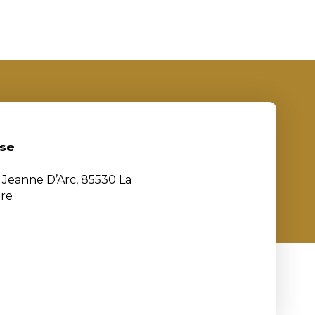
se
e Jeanne D’Arc, 85530 La
ère