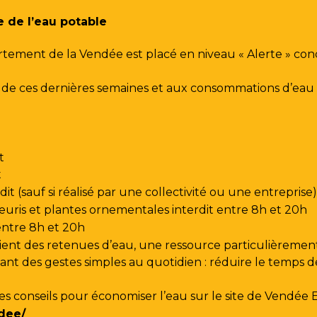
e de l’eau potable
rtement de la Vendée est placé en niveau « Alerte » co
urs de ces dernières semaines et aux consommations d’e
t
t
t (sauf si réalisé par une collectivité ou une entreprise)
leuris et plantes ornementales interdit entre 8h et 20h
 entre 8h et 20h
ent des retenues d’eau, une ressource particulièrement
t des gestes simples au quotidien : réduire le temps de d
les conseils pour économiser l’eau sur le site de
Vendée 
dee/