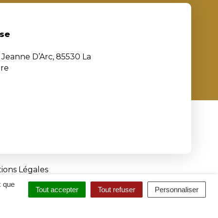
se
e Jeanne D’Arc, 85530 La
ère
ions Légales
x que
Tout accepter
Tout refuser
Personnaliser