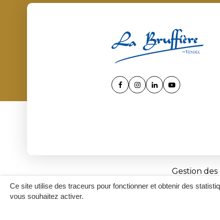
Lien
Lien
Lien
Lien
vers
vers
vers
vers
le
le
le
la
compte
compte
compte
chaîne
Facebook
Instagram
Linkedin
Youtube
Gestion des
Ce site utilise des traceurs pour fonctionner et obtenir des statisti
vous souhaitez activer.