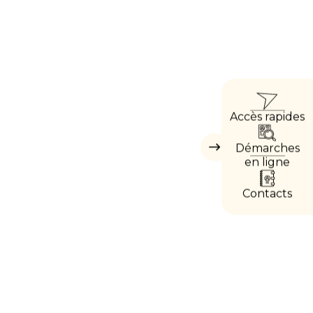
ACCÈ
Accès rapides
DIRE
Démarches
Masquer
les
en ligne
accès
directs
Contacts