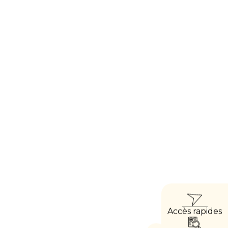
ACCÈ
Accès rapides
DIRE