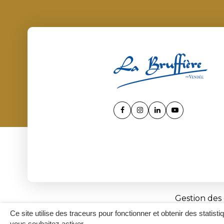
Lien
Lien
Lien
Lien
vers
vers
vers
vers
le
le
le
la
compte
compte
compte
chaîne
Facebook
Instagram
Linkedin
Youtube
Gestion des
Ce site utilise des traceurs pour fonctionner et obtenir des statisti
vous souhaitez activer.