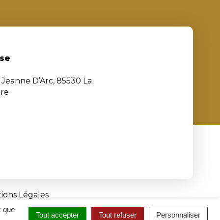
se
e Jeanne D’Arc, 85530 La
ère
ions Légales
x que
Tout accepter
Tout refuser
Personnaliser