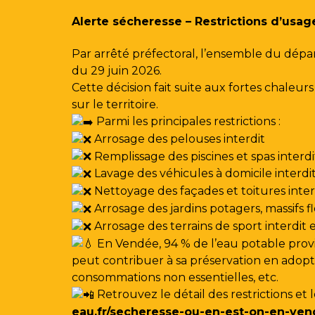
Gestion des traceurs
Alerte sécheresse – Restrictions d’usag
Par arrêté préfectoral, l’ensemble du dépa
du 29 juin 2026.
Cette décision fait suite aux fortes chale
sur le territoire.
Parmi les principales restrictions :
Arrosage des pelouses interdit
Remplissage des piscines et spas interdi
Lavage des véhicules à domicile interdi
Nettoyage des façades et toitures interdi
Arrosage des jardins potagers, massifs f
Arrosage des terrains de sport interdit
En Vendée, 94 % de l’eau potable provi
peut contribuer à sa préservation en adoptan
consommations non essentielles, etc.
Retrouvez le détail des restrictions et 
eau.fr/secheresse-ou-en-est-on-en-ven