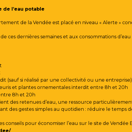
e de l’eau potable
rtement de la Vendée est placé en niveau « Alerte » co
urs de ces dernières semaines et aux consommations d’e
t
t
t (sauf si réalisé par une collectivité ou une entreprise)
leuris et plantes ornementales interdit entre 8h et 20h
 entre 8h et 20h
ent des retenues d’eau, une ressource particulièrement
t des gestes simples au quotidien : réduire le temps de d
les conseils pour économiser l’eau sur le site de
Vendée 
dee/