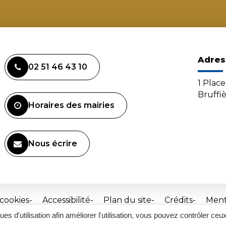
Adres
02 51 46 43 10
1 Plac
Bruffi
Horaires des mairies
Nous écrire
 cookies
Accessibilité
Plan du site
Crédits
Ment
ques d'utilisation afin améliorer l'utilisation, vous pouvez contrôler ceu
Site