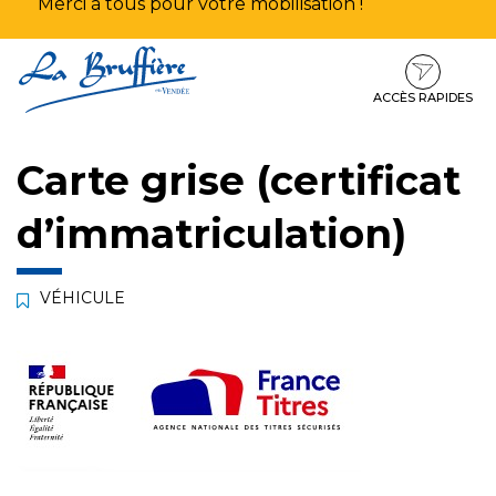
Merci à tous pour votre mobilisation !
Aller
Aller
Aller
à
au
au
la
contenu
pied
ACCÈS RAPIDES
navigation
de
page
Carte grise (certificat
d’immatriculation)
VÉHICULE